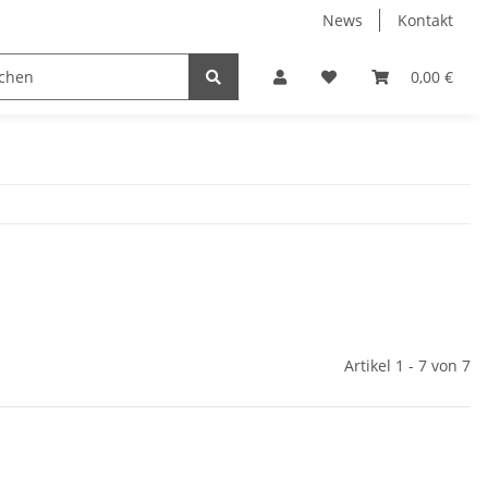
News
Kontakt
ferplatten
Schlüsselanhänger
Sprüche Shirts
0,00 €
T
Artikel 1 - 7 von 7