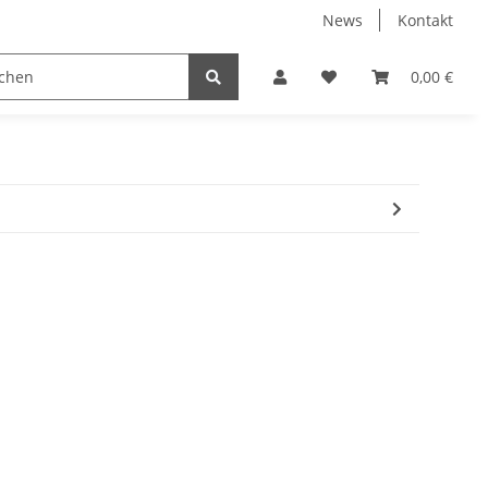
News
Kontakt
ferplatten
Schlüsselanhänger
Sprüche Shirts
0,00 €
T